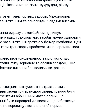
овими та гречаними культурами. Цей спосіб
 вівса, ячменю, жита, кукурудзи, ріпаку,
отовки транспортних засобів. Максимальну
 вивантаженням та самоскиди. Завдяки високим
вання одразу за комбайном підвищує
ням наших транспортних засобів можна здійснити
ве завантаження врожаю у бункер комбайна. Цей
х, коли транспорту проблематично переміщатися
різняються конфігурацією та місткістю, що
ації, типу зернових та обсягів продукції, що
істичне питання без великих витрат на
зі спеціальним кузовом та тракторами з
ання зерна при транспортуванні, повинні бути
резентами або іншими матеріалами, що
инні бути нарощені до висоти, що забезпечує
ле не перевищує встановленої норми.