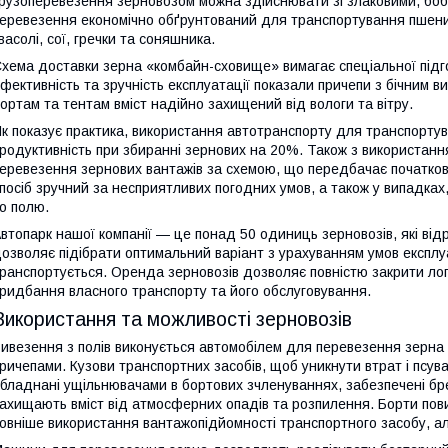
рузоперевезення зерновозом можна здійснювати зі злаковими, боб
еревезення економічно обґрунтований для транспортування пшениці,
васолі, сої, гречки та соняшника.
хема доставки зерна «комбайн-сховище» вимагає спеціальної підг
фективність та зручність експлуатації показали причепи з бічним
ортам та тентам вміст надійно захищений від вологи та вітру.
к показує практика, використання автотранспорту для транспорту
родуктивність при збиранні зернових на 20%. Також з використан
еревезення зернових вантажів за схемою, що передбачає початко
посіб зручний за несприятливих погодних умов, а також у випадка
о полю.
втопарк нашої компанії — це понад 50 одиниць зерновозів, які від
озволяє підібрати оптимальний варіант з урахуванням умов експлуат
ранспортується. Оренда зерновозів дозволяє повністю закрити лог
ридбання власного транспорту та його обслуговування.
Використання та можливості зерновозів
ивезення з полів виконується автомобілем для перевезення зерна 
ричепами. Кузови транспортних засобів, щоб уникнути втрат і псув
бладнані ущільнювачами в бортових зчленуваннях, забезпечені б
ахищають вміст від атмосферних опадів та розпилення. Борти пов
овніше використання вантажопідйомності транспортного засобу, а