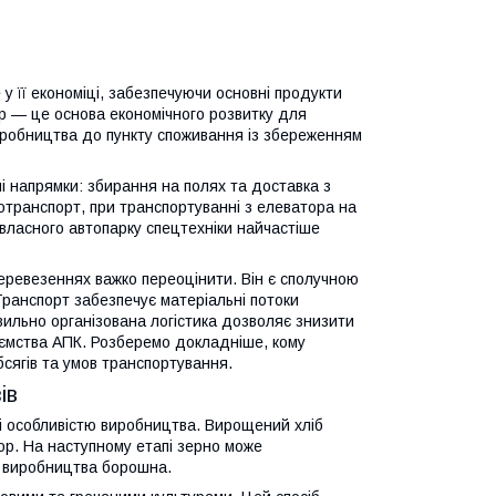
у її економіці, забезпечуючи основні продукти
р — це основа економічного розвитку для
иробництва до пункту споживання із збереженням
ні напрямки: збирання на полях та доставка з
тотранспорт, при транспортуванні з елеватора на
власного автопарку спецтехніки найчастіше
еревезеннях важко переоцінити. Він є сполучною
ранспорт забезпечує матеріальні потоки
авильно організована логістика дозволяє знизити
риємства АПК. Розберемо докладніше, кому
бсягів та умов транспортування.
ів
і особливістю виробництва. Вирощений хліб
ор. На наступному етапі зерно може
з виробництва борошна.