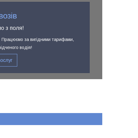
возів
о з поля!
ри. Працюємо за вигідними тарифами,
відченого водія!
послуг