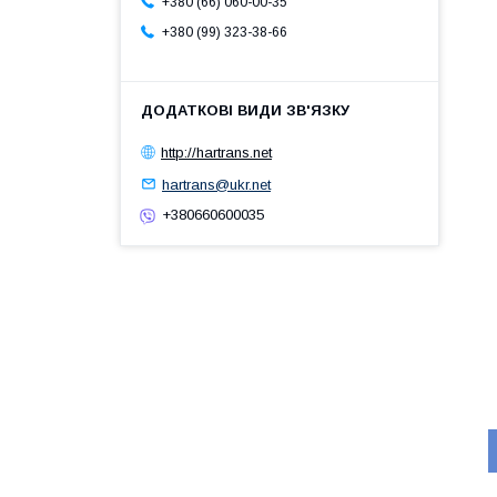
+380 (66) 060-00-35
+380 (99) 323-38-66
http://hartrans.net
hartrans@ukr.net
+380660600035