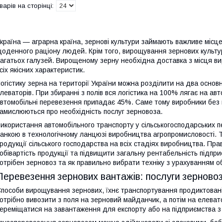
країна — аграрна країна, зернові культури займають важливе місце 
оденного раціону людей. Крім того, вирощування зернових культу
агатьох галузей. Вирощеному зерну необхідна доставка з місця в
сіх якісних характеристик.
огістику зерна на території України можна розділити на два основ
леваторів. При збиранні з полів вся логістика на 100% лягає на ав
втомобільні перевезення припадає 45%. Саме тому виробники без 
амислюються про необхідність послуг зерновоза.
икористання автомобільного транспорту у сільськогосподарських п
анкою в технологічному ланцюзі виробництва агропромисловості. Т
родукції сільського господарства на всіх стадіях виробництва. Пр
обівартість продукції та підвищити загальну рентабельність підп
отрібен зерновоз та як правильно вибрати техніку з урахуванням о
Перевезення зернових вантажів: послуги зерновоз
пособи вирощування зернових, їхнє транспортування продиктован
отрібно вивозити з поля на зерновий майданчик, а потім на елеват
ереміщатися на завантаження для експорту або на підприємства 