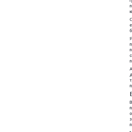
Г
п
к
С
е
б
Я
п
п
с
п
А
д
т
п
В
п
о
з
п